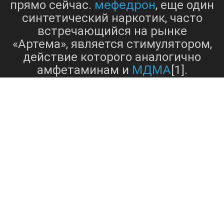
мефедрон
прямо сейчас.
, еще один
синтетический наркотик, часто
встречающийся на рынке
«Артема», является стимулятором,
действие которого аналогично
МДМА
амфетаминам и
[1].
мефедрон
, также известный как 4-
метилметкатинон, популярен
среди людей, стремящихся к
эйфории, повышенной
общительности и обостренному
сенсорному восприятию.
мефедрона
Доступность
в
Интернете очевидна благодаря
платформам, на которых
пользователи могут легко
приобрести это вещество[3]. Его