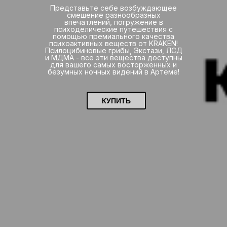
Представьте себе возбуждающее
смешение разнообразных
впечатлений, погружение в
психоделические путешествия с
помощью премиального качества
психоактивных веществ от KRAKEN!
Псилоцибиновые грибы, Экстази, ЛСД
и МДМА - все эти вещества доступны
для вашего самых восторженных и
безумных ночных видений в Артеме!
КУПИТЬ