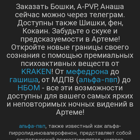
Заказать Бошки, A-PVP, Анаша
сейчас можно через телеграм.
Доступны также Шишки, фен,
Кокаин. Забудьте о скуке и
предсказуемости в Артеме!
Откройте новые границы своего
сознания с помощью премиальных
психоактивных веществ от
KRAKEN
мефедрона
! От
до
гашиша
альфа-пвп
, от МДПВ (
) до
НБОМ
- все эти возможности
доступны для вашего самых ярких
и неповторимых ночных видений в
Артеме!
альфа-пвп
, также известный как альфа-
пирролидиновалерофенон, представляет собой
синтетический психостимулятор, широко