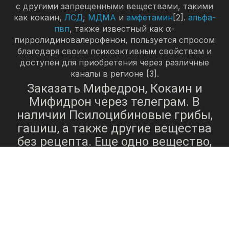
с другими запрещенными веществами, такими
как кокаин,
ЛСД
,
МДМА
и
амфетамин
[2].
альфа-
пвп
, также известный как α-
пирролидиновалерофенон, пользуется спросом
благодаря своим психоактивным свойствам и
доступен для приобретения через различные
каналы в регионе [3].
Заказать Мифедрон, Кокаин и
Мифидрон через телеграм. В
наличии Псилоцибиновые грибы,
гашиш, а также другие вещества
без рецепта. Еще одно вещество,
которое можно найти в Норильске,
мефедрон
— это
, синтетический
стимулятор, относящийся к классу
катинонов. Это вещество известно
своим стимулирующим и
энтактогенным действием, что