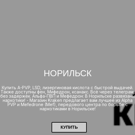
НОРИЛЬСК
Купить A-PVP, LSD, лизергиновая кислота с быстрой выдачей.
Также доступны фен, Мифедрон, ксанакс. Всё через телеграм,
без задержек. Альфа-ПВП и Мефедрон: В Норильске развязаны
наркотики! - Магазин Kraken предлагает вам лучшее из Alpha
PVP и Mefedrone (Mef), передового центра по борьбе с
наркотиками в Норильске!
КУПИТЬ